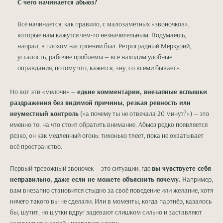
С чего начинается абьюз?
Всё начинается, как правило, с малозаметных «звоночков»,
которые нам кажутся чем-то незначительным. Подумаешь,
наорал, в плохом настроении был. Ретроградный Меркурий,
усталость, рабочие проблемы — все находим удобные
оправдания, потому что, кажется, «ну, со всеми бывает».
Но вот эти «мелочи» —
едкие комментарии, внезапные вспышки
раздражения без видимой причины, резкая ревность или
неуместный контроль
(«а почему ты не отвечала 20 минут?») — это
именно то, на что стоит обратить внимание. Абьюз редко появляется
резко, он как медленный огонь: тихонько тлеет, пока не охватывает
всё пространство.
Первый тревожный звоночек — это ситуации, где
вы чувствуете себя
неправильно, даже если не можете объяснить почему
.
Например,
вам внезапно становится стыдно за своё поведение или желание, хотя
ничего такого вы не сделали. Или в моменты, когда партнёр, казалось
бы, шутит, но шутки вдруг задевают слишком сильно и заставляют