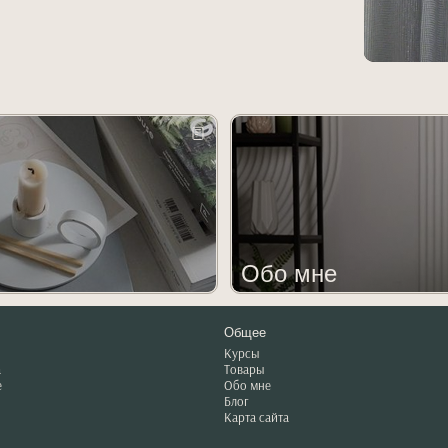
Обо мне
Общее
Курсы
а
Товары
е
Обо мне
Блог
Карта сайта