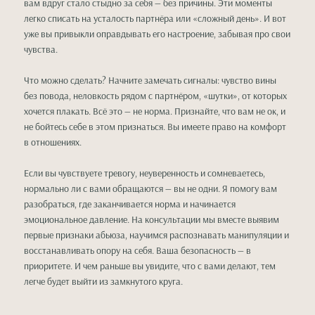
вам вдруг стало стыдно за себя — без причины. Эти моменты
легко списать на усталость партнёра или «сложный день». И вот
уже вы привыкли оправдывать его настроение, забывая про свои
чувства.
Что можно сделать? Начните замечать сигналы: чувство вины
без повода, неловкость рядом с партнёром, «шутки», от которых
хочется плакать. Всё это — не норма. Признайте, что вам не ок, и
не бойтесь себе в этом признаться. Вы имеете право на комфорт
в отношениях.
Если вы чувствуете тревогу, неуверенность и сомневаетесь,
нормально ли с вами обращаются — вы не одни. Я помогу вам
разобраться, где заканчивается норма и начинается
эмоциональное давление. На консультации мы вместе выявим
первые признаки абьюза, научимся распознавать манипуляции и
восстанавливать опору на себя. Ваша безопасность — в
приоритете. И чем раньше вы увидите, что с вами делают, тем
легче будет выйти из замкнутого круга.