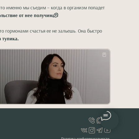
то именно мы съедим – когда в организм попадет
льствие от нее получим
🫠
то гормонами счастья ее не зальешь. Она быстро
 тупика.