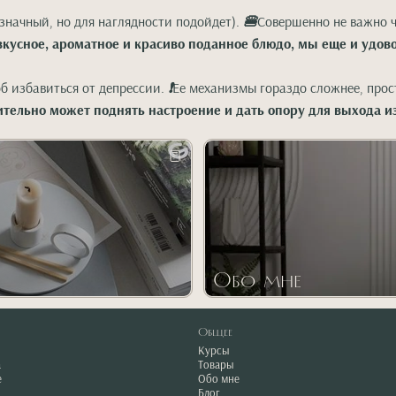
значный, но для наглядности подойдет).
🍔
Совершенно не важно ч
кусное, ароматное и красиво поданное блюдо, мы еще и удово
об избавиться от депрессии.
❗️
Ее механизмы гораздо сложнее, прос
ительно может поднять настроение и дать опору для выхода из
Обо мне
Общее
Курсы
а
Товары
е
Обо мне
Блог