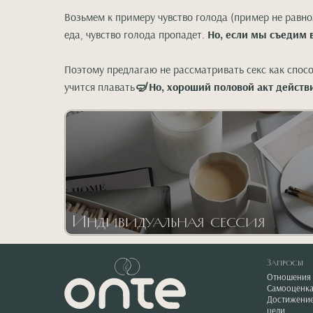
Возьмем к примеру чувство голода (пример не равно
еда, чувство голода пропадет.
Но, если мы съедим в
Поэтому предлагаю не рассматривать секс как спос
учится плавать
🤿
Но, хороший половой акт действ
Индивидуальная сессия
Запросы
Отношения
Самооценк
Достижени
цели