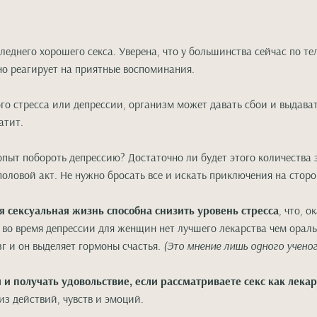
еднего хорошего секса. Уверена, что у большинства сейчас по те
о реагирует на приятные воспоминания.
го стресса или депрессии, организм может давать сбои и выдават
атит.
опыт побороть депрессию? Достаточно ли будет этого количества 
ловой акт. Не нужно бросать все и искать приключения на сторо
 сексуальная жизнь способна снизить уровень стресса
, что, 
во время депрессии для женщин нет лучшего лекарства чем оральн
г и он выделяет гормоны счастья.
(Это мнение лишь одного ученог
 и получать удовольствие, если рассматриваете секс как лекар
з действий, чувств и эмоций.