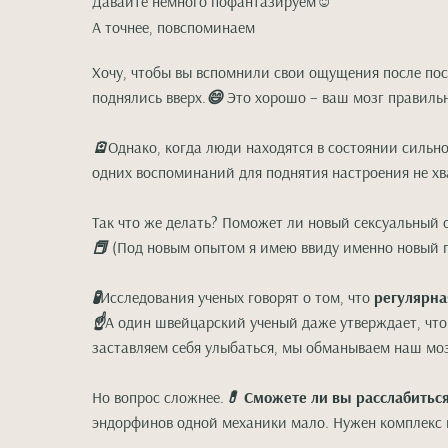
Давайте немного пофантазируем
☺️
А точнее, повспоминаем
Хочу, чтобы вы вспомнили свои ощущения после посл
поднялись вверх.
😄
Это хорошо – ваш мозг правильн
🪫
Однако, когда люди находятся в состоянии сильно
одних воспоминаний для поднятия настроения не хв
Так что же делать? Поможет ли новый сексуальный 
📕
(Под новым опытом я имею ввиду именно новый по
🧪
Исследования ученых говорят о том, что
регулярная
☝️
А один швейцарский ученый даже утверждает, что 
заставляем себя улыбаться, мы обманываем наш моз
Но вопрос сложнее.
💊
Сможете ли вы расслабиться
эндорфинов одной механики мало. Нужен комплекс и