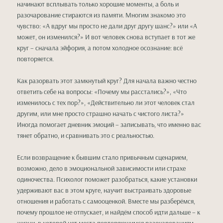
начинают всплывать только хорошие моменты, а боль и
разочарование стираются из памяти. Многим знакомо это
чувство: «А вдруг мы просто не дали друг другу шанс?» или «А
может, он изменился?» И вот человек снова вступает в тот же
круг – сначала эйфория, а потом холодное осознание: всё
повторяется.
Как разорвать этот замкнутый круг? Для начала важно честно
ответить себе на вопросы: «Почему мы расстались?», «Что
изменилось с тех пор?», «Действительно ли этот человек стал
другим, или мне просто страшно начать с чистого листа?»
Иногда помогает дневник эмоций – записывать, что именно вас
тянет обратно, и сравнивать это с реальностью.
Если возвращение к бывшим стало привычным сценарием,
возможно, дело в эмоциональной зависимости или страхе
одиночества. Психолог поможет разобраться, какие установки
удерживают вас в этом круге, научит выстраивать здоровые
отношения и работать с самооценкой. Вместе мы разберёмся,
почему прошлое не отпускает, и найдём способ идти дальше – к