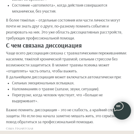
Состояние «автопилота», когда действия совершаются
механически, без участия.
В более тяжёлых – отдельные состояния или части личности могут
почти не знать друг о друге, по‑разному помнить события и
реагировать на них. Это уже область диссоциативных расстройств,
требующих профессиональной помощи.​
С чем связана диссоциация
Чаще всего диссоциация связана с травматическими переживаниями:
насилием, тяжёлой хронической травмой, сильным стрессом без
возможности защититься. В момент травмы психика может
«отщеплять» часть опыта, чтобы выжить.​
В дальнейшем диссоциация может включаться автоматически при:​
Сильных эмоциональных вспышках.
Напоминаниях о травме (запахи, звуки, ситуации).
Перегрузке, когда человек чувствует, что «больше не
выдерживает».
Важно помнить: диссоциация – это не слабость, а крайний способ
защиты. Но если она начала заметно мешать жить, это серьёзный
повод обратиться за профессиональной помощью.​
Ольга Назаретская