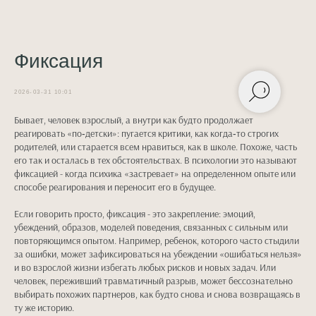
Фиксация
2026-03-31 10:01
Бывает, человек взрослый, а внутри как будто продолжает
реагировать «по‑детски»: пугается критики, как когда‑то строгих
родителей, или старается всем нравиться, как в школе. Похоже, часть
его так и осталась в тех обстоятельствах. В психологии это называют
фиксацией - когда психика «застревает» на определенном опыте или
способе реагирования и переносит его в будущее.
Если говорить просто, фиксация - это закрепление: эмоций,
убеждений, образов, моделей поведения, связанных с сильным или
повторяющимся опытом. Например, ребенок, которого часто стыдили
за ошибки, может зафиксироваться на убеждении «ошибаться нельзя»
и во взрослой жизни избегать любых рисков и новых задач. Или
человек, переживший травматичный разрыв, может бессознательно
выбирать похожих партнеров, как будто снова и снова возвращаясь в
ту же историю.