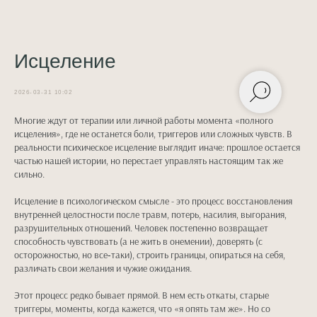
Исцеление
2026-03-31 10:02
Многие ждут от терапии или личной работы момента «полного
исцеления», где не останется боли, триггеров или сложных чувств. В
реальности психическое исцеление выглядит иначе: прошлое остается
частью нашей истории, но перестает управлять настоящим так же
сильно.
Исцеление в психологическом смысле - это процесс восстановления
внутренней целостности после травм, потерь, насилия, выгорания,
разрушительных отношений. Человек постепенно возвращает
способность чувствовать (а не жить в онемении), доверять (с
осторожностью, но все‑таки), строить границы, опираться на себя,
различать свои желания и чужие ожидания.
Этот процесс редко бывает прямой. В нем есть откаты, старые
триггеры, моменты, когда кажется, что «я опять там же». Но со