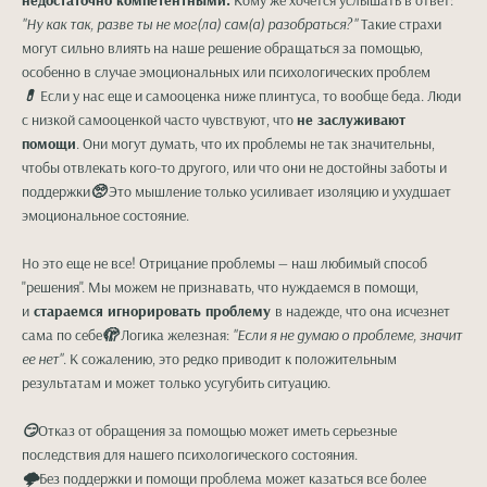
недостаточно компетентными.
Кому же хочется услышать в ответ:
"Ну как так, разве ты не мог(ла) сам(а) разобраться?"
Такие страхи
могут сильно влиять на наше решение обращаться за помощью,
особенно в случае эмоциональных или психологических проблем
💊
Если у нас еще и самооценка ниже плинтуса, то вообще беда. Люди
с низкой самооценкой часто чувствуют, что
не заслуживают
помощи
. Они могут думать, что их проблемы не так значительны,
чтобы отвлекать кого-то другого, или что они не достойны заботы и
поддержки
🥺
Это мышление только усиливает изоляцию и ухудшает
эмоциональное состояние.
Но это еще не все! Отрицание проблемы — наш любимый способ
"решения". Мы можем не признавать, что нуждаемся в помощи,
и
стараемся игнорировать проблему
в надежде, что она исчезнет
сама по себе
🫣
Логика железная:
"Если я не думаю о проблеме, значит
ее нет"
. К сожалению, это редко приводит к положительным
результатам и может только усугубить ситуацию.
😏
Отказ от обращения за помощью может иметь серьезные
последствия для нашего психологического состояния.
🌩
Без поддержки и помощи проблема может казаться все более