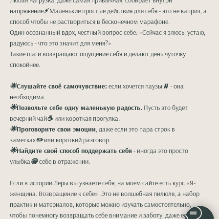
Любая нагрузка, даже самая привычная, собирает внутри
напряжение
⚡️
Маленькие простые действия для себя - это не каприз, а
способ чтобы не раствориться в бесконечном марафоне.
Один осознанный вдох, честный вопрос себе: «Сейчас я злюсь, устаю,
радуюсь - что это значит для меня?»
Такие шаги возвращают ощущение себя и делают день чуточку
спокойнее.
🌟
Слушайте своё самочувствие:
если хочется паузы
⏸
- она
необходима.
🌟
Позвольте себе одну маленькую радость.
Пусть это будет
вечерний чай
☕️
или короткая прогулка.
🌟
Проговорите свои эмоции
, даже если это пара строк в
заметках
✏️
или короткий разговор.
🌟
Найдите свой способ поддержать себя
- иногда это просто
улыбка
😁
себе в отражении.
Если в истории Леры вы узнаёте себя, на моем сайте есть
курс «Я-
женщина. Возвращение к себе»
. Это не волшебная пилюля, а набор
практик и материалов, которые можно изучать самостоятельно,
чтобы понемногу возвращать себе внимание и заботу, даже если пока